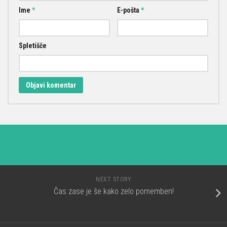
Ime
*
E-pošta
*
Spletišče
NEXT STORY
Čas zase je še kako zelo pomemben!