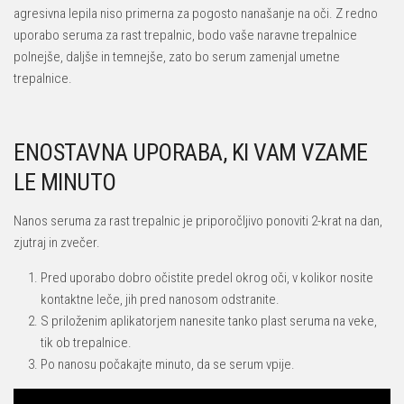
agresivna lepila niso primerna za pogosto nanašanje na oči. Z redno
uporabo seruma za rast trepalnic, bodo vaše naravne trepalnice
polnejše, daljše in temnejše, zato bo serum zamenjal umetne
trepalnice.
ENOSTAVNA UPORABA, KI VAM VZAME
LE MINUTO
Nanos seruma za rast trepalnic je priporočljivo ponoviti 2-krat na dan,
zjutraj in zvečer.
Pred uporabo dobro očistite predel okrog oči, v kolikor nosite
kontaktne leče, jih pred nanosom odstranite.
S priloženim aplikatorjem nanesite tanko plast seruma na veke,
tik ob trepalnice.
Po nanosu počakajte minuto, da se serum vpije.