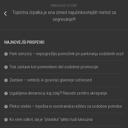
PREVIOUS STORY
Toplotna črpalka je ena izmed najučinkovitejših metod za
segrevanje!!!
NAJNOVEJŠI PRISPEVKI
Park senzorji – nepogrešljiv pomočnik pri parkiranju sodobnih vozil
Tisk zastave kot pomemben del sodobne promocije
Zastave – simboli, ki govorijo glasneje od besed
Izgubljena denarnica, kaj zdaj?! Nasveti za hitro ukrepanje
Pleksi steklo – trpežna in vsestranska rešitev za sodobne potrebe
Ko sem odkril, da je “plastika” lahko tudi luksuzna