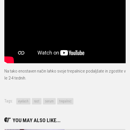
Na tako enostaven način lahko svoje trepalnice podaljšate in zgostite v
le 2-4 tednih.
Tags:
eyelash
rast
serum
trepalnic
YOU MAY ALSO LIKE...