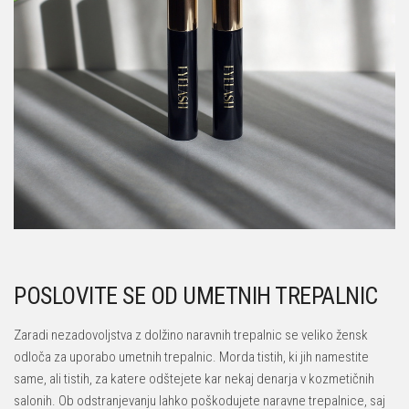
POSLOVITE SE OD UMETNIH TREPALNIC
Zaradi nezadovoljstva z dolžino naravnih trepalnic se veliko žensk
odloča za uporabo umetnih trepalnic. Morda tistih, ki jih namestite
same, ali tistih, za katere odštejete kar nekaj denarja v kozmetičnih
salonih. Ob odstranjevanju lahko poškodujete naravne trepalnice, saj