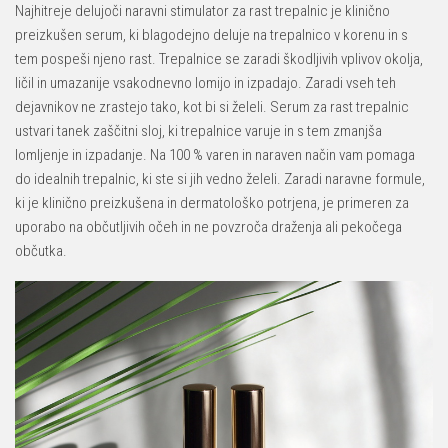
Najhitreje delujoči naravni stimulator za rast trepalnic je klinično
preizkušen serum, ki blagodejno deluje na trepalnico v korenu in s
tem pospeši njeno rast. Trepalnice se zaradi škodljivih vplivov okolja,
ličil in umazanije vsakodnevno lomijo in izpadajo. Zaradi vseh teh
dejavnikov ne zrastejo tako, kot bi si želeli. Serum za rast trepalnic
ustvari tanek zaščitni sloj, ki trepalnice varuje in s tem zmanjša
lomljenje in izpadanje. Na 100 % varen in naraven način vam pomaga
do idealnih trepalnic, ki ste si jih vedno želeli. Zaradi naravne formule,
ki je klinično preizkušena in dermatološko potrjena, je primeren za
uporabo na občutljivih očeh in ne povzroča draženja ali pekočega
občutka.