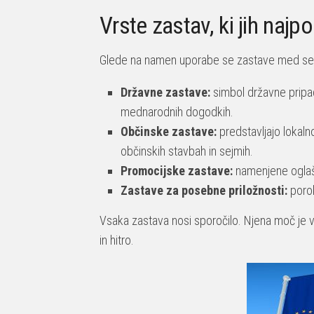
Vrste zastav, ki jih naj
Glede na namen uporabe se zastave med seboj p
Državne zastave:
simbol državne pripad
mednarodnih dogodkih.
Občinske zastave:
predstavljajo lokaln
občinskih stavbah in sejmih.
Promocijske zastave:
namenjene oglaše
Zastave za posebne priložnosti:
porok
Vsaka zastava nosi sporočilo. Njena moč je v s
in hitro.