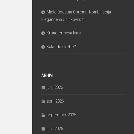
Miele Dodatna Oprema: Kombinacija
Elegance in Učinkovitosti
Kronotermova linija
Kako do službe?
ARHIVI
junij 2026
april 2026
september 2025
junij 2025