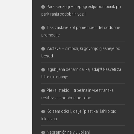
Park senzorji – nepogrešljiv pomočnik pri
parkiranju sodobnih vozil
Tisk zastave kot pomemben del sodobne
promocije
Zastave – simboli, ki govorijo glasneje od
besed
Izgubljena denarnica, kaj zdaj?! Nasveti za
hitro ukrepanje
Pleksi steklo – trpežna in vsestranska
rešitev za sodobne potrebe
Ko sem odkril, da je “plastika” lahko tudi
luksuzna
Nepremičnine v Ljubljani