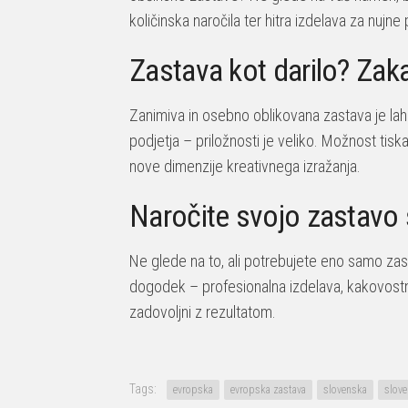
količinska naročila ter hitra izdelava za nujne
Zastava kot darilo? Zaka
Zanimiva in osebno oblikovana zastava je lahko
podjetja – priložnosti je veliko. Možnost tiska
nove dimenzije kreativnega izražanja.
Naročite svojo zastavo
Ne glede na to, ali potrebujete eno samo zas
dogodek – profesionalna izdelava, kakovostni 
zadovoljni z rezultatom.
Tags:
evropska
evropska zastava
slovenska
slove