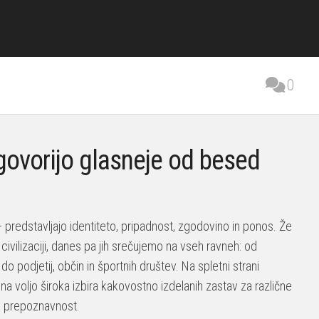
0
 govorijo glasneje od besed
predstavljajo identiteto, pripadnost, zgodovino in ponos. Že
ivilizaciji, danes pa jih srečujemo na vseh ravneh: od
 do podjetij, občin in športnih društev. Na spletni strani
 na voljo široka izbira kakovostno izdelanih zastav za različne
in prepoznavnost.