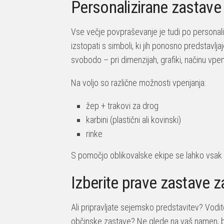
Personalizirane zastave 
Vse večje povpraševanje je tudi po personaliz
izstopati s simboli, ki jih ponosno predstavl
svobodo – pri dimenzijah, grafiki, načinu vpenj
Na voljo so različne možnosti vpenjanja:
žep + trakovi za drog
karbini (plastični ali kovinski)
rinke
S pomočjo oblikovalske ekipe se lahko vsak mo
Izberite prave zastave 
Ali pripravljate sejemsko predstavitev? Vod
občinske zastave? Ne glede na vaš namen, bos