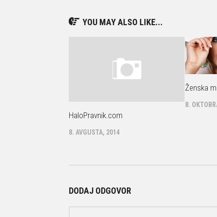
YOU MAY ALSO LIKE...
Ženska mo
8. OKTOBR
HaloPravnik.com
8. AVGUSTA, 2014
DODAJ ODGOVOR