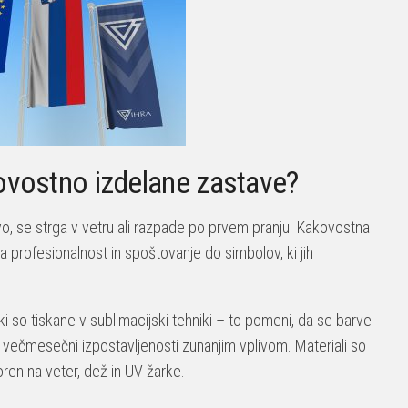
kovostno izdelane zastave?
vo, se strga v vetru ali razpade po prvem pranju. Kakovostna
va profesionalnost in spoštovanje do simbolov, ki jih
ki so tiskane v sublimacijski tehniki – to pomeni, da se barve
o večmesečni izpostavljenosti zunanjim vplivom. Materiali so
poren na veter, dež in UV žarke.