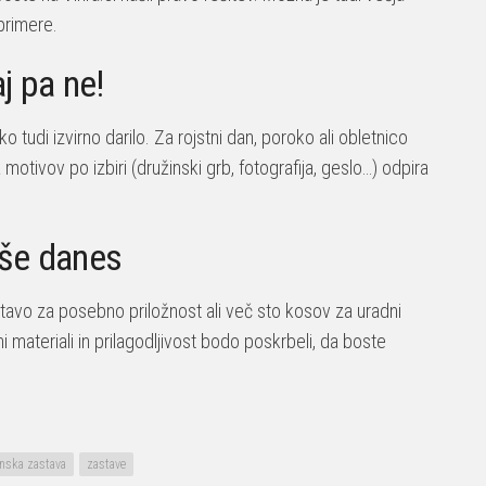
 primere.
j pa ne!
 tudi izvirno darilo. Za rojstni dan, poroko ali obletnico
 motivov po izbiri (družinski grb, fotografija, geslo…) odpira
 še danes
tavo za posebno priložnost ali več sto kosov za uradni
materiali in prilagodljivost bodo poskrbeli, da boste
nska zastava
zastave