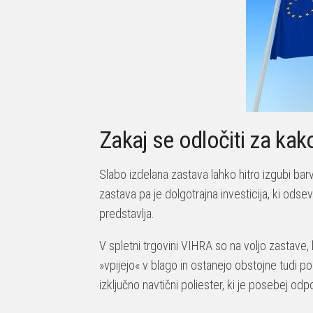
Zakaj se odločiti za ka
Slabo izdelana zastava lahko hitro izgubi bar
zastava pa je dolgotrajna investicija, ki odse
predstavlja.
V spletni trgovini VIHRA so na voljo zastave, 
»vpijejo« v blago in ostanejo obstojne tudi p
izključno navtični poliester, ki je posebej od