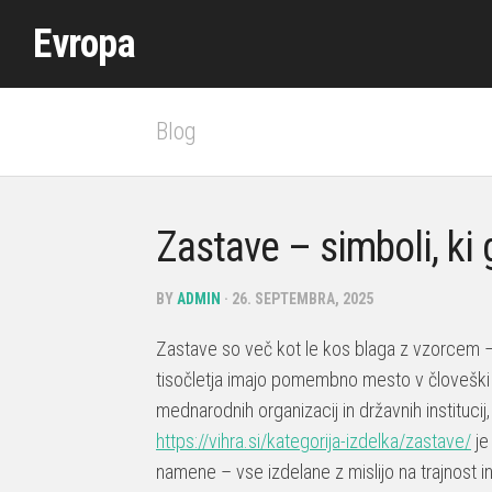
Skip
Evropa
to
content
Blog
Zastave – simboli, ki
BY
ADMIN
· 26. SEPTEMBRA, 2025
Zastave so več kot le kos blaga z vzorcem – 
tisočletja imajo pomembno mesto v človeški c
mednarodnih organizacij in državnih institucij,
https://vihra.si/kategorija-izdelka/zastave/
je
namene – vse izdelane z mislijo na trajnost 