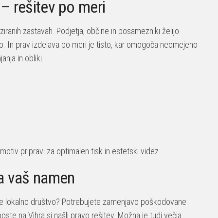
– rešitev po meri
iranih zastavah. Podjetja, občine in posamezniki želijo
jajo. In prav izdelava po meri je tisto, kar omogoča neomejeno
anja in obliki.
tiv pripravi za optimalen tisk in estetski videz.
za vaš namen
ite lokalno društvo? Potrebujete zamenjavo poškodovane
te na Vihra.si našli pravo rešitev. Možna je tudi večja