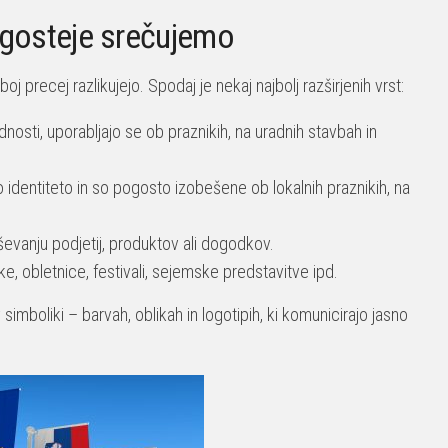
pogosteje srečujemo
recej razlikujejo. Spodaj je nekaj najbolj razširjenih vrst:
nosti, uporabljajo se ob praznikih, na uradnih stavbah in
o identiteto in so pogosto izobešene ob lokalnih praznikih, na
vanju podjetij, produktov ali dogodkov.
e, obletnice, festivali, sejemske predstavitve ipd.
imboliki – barvah, oblikah in logotipih, ki komunicirajo jasno