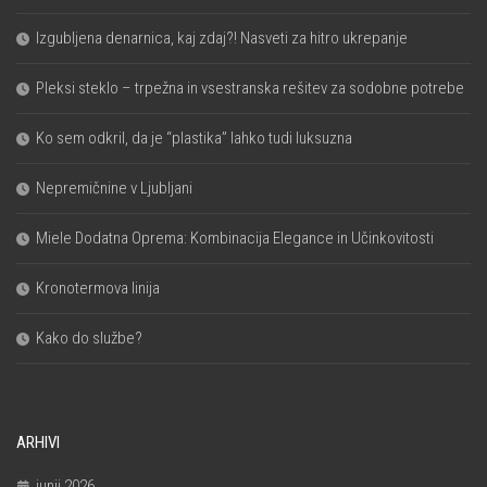
Izgubljena denarnica, kaj zdaj?! Nasveti za hitro ukrepanje
Pleksi steklo – trpežna in vsestranska rešitev za sodobne potrebe
Ko sem odkril, da je “plastika” lahko tudi luksuzna
Nepremičnine v Ljubljani
Miele Dodatna Oprema: Kombinacija Elegance in Učinkovitosti
Kronotermova linija
Kako do službe?
ARHIVI
junij 2026