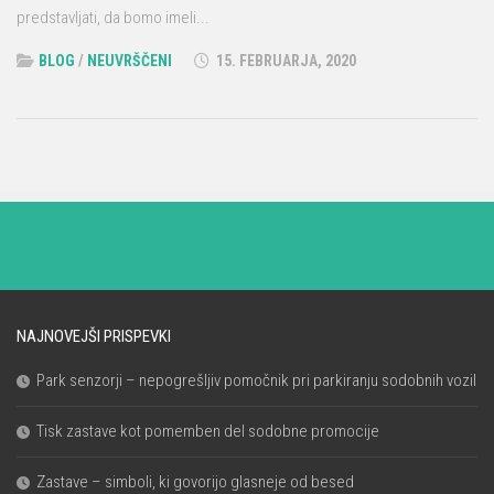
predstavljati, da bomo imeli...
BLOG
/
NEUVRŠČENI
15. FEBRUARJA, 2020
NAJNOVEJŠI PRISPEVKI
Park senzorji – nepogrešljiv pomočnik pri parkiranju sodobnih vozil
Tisk zastave kot pomemben del sodobne promocije
Zastave – simboli, ki govorijo glasneje od besed