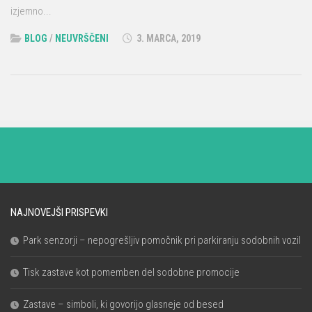
izjemno...
BLOG
/
NEUVRŠČENI
3. MARCA, 2019
NAJNOVEJŠI PRISPEVKI
Park senzorji – nepogrešljiv pomočnik pri parkiranju sodobnih vozil
Tisk zastave kot pomemben del sodobne promocije
Zastave – simboli, ki govorijo glasneje od besed