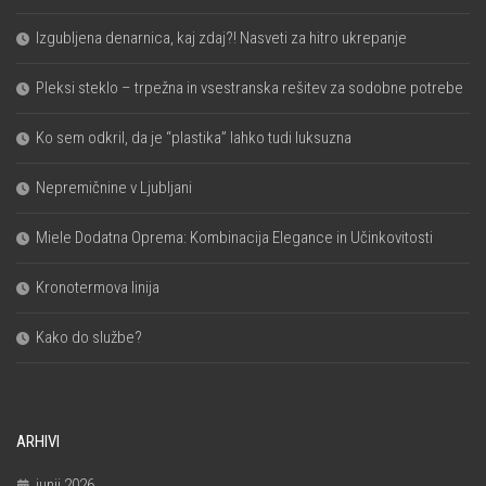
Izgubljena denarnica, kaj zdaj?! Nasveti za hitro ukrepanje
Pleksi steklo – trpežna in vsestranska rešitev za sodobne potrebe
Ko sem odkril, da je “plastika” lahko tudi luksuzna
Nepremičnine v Ljubljani
Miele Dodatna Oprema: Kombinacija Elegance in Učinkovitosti
Kronotermova linija
Kako do službe?
ARHIVI
junij 2026