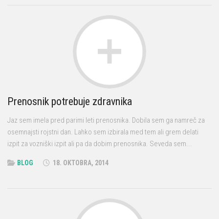
Prenosnik potrebuje zdravnika
Jaz sem imela pred parimi leti prenosnika. Dobila sem ga namreč za
osemnajsti rojstni dan. Lahko sem izbirala med tem ali grem delati
izpit za vozniški izpit ali pa da dobim prenosnika. Seveda sem...
BLOG
18. OKTOBRA, 2014