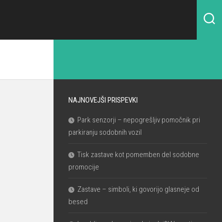
NAJNOVEJŠI PRISPEVKI
Park senzorji – nepogrešljiv pomočnik pri
parkiranju sodobnih vozil
Tisk zastave kot pomemben del sodobne
promocije
Zastave – simboli, ki govorijo glasneje od
besed