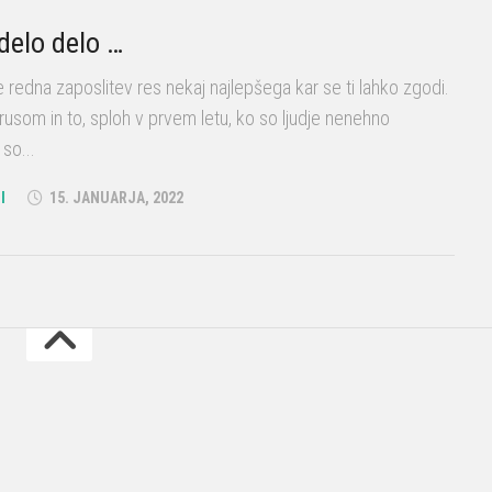
 delo delo …
 redna zaposlitev res nekaj najlepšega kar se ti lahko zgodi.
rusom in to, sploh v prvem letu, ko so ljudje nenehno
 so...
I
15. JANUARJA, 2022