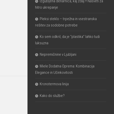
Izgubljena denarnica, kaj zdaj?! Nasveti za
hitro ukrepanje
Pleksi steklo – trpežna in vsestranska
rešitev za sodobne potrebe
Ko sem odkril, da je “plastika” lahko tudi
luksuzna
Nepremičnine v Ljubljani
Miele Dodatna Oprema: Kombinacija
Elegance in Učinkovitosti
Kronotermova linija
Kako do službe?