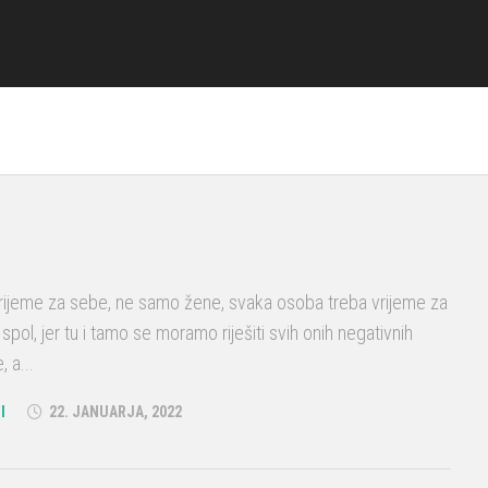
vrijeme za sebe, ne samo žene, svaka osoba treba vrijeme za
spol, jer tu i tamo se moramo riješiti svih onih negativnih
 a...
I
22. JANUARJA, 2022