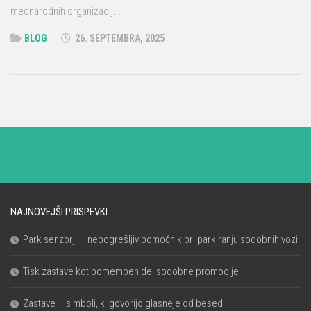
mednarodnih organizacij...
BLOG
26. SEPTEMBRA, 2025
NAJNOVEJŠI PRISPEVKI
Park senzorji – nepogrešljiv pomočnik pri parkiranju sodobnih vozil
Tisk zastave kot pomemben del sodobne promocije
Zastave – simboli, ki govorijo glasneje od besed