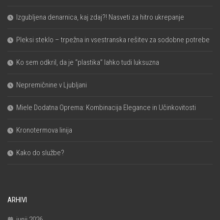
Izgubljena denarnica, kaj zdaj?! Nasveti za hitro ukrepanje
Pleksi steklo – trpežna in vsestranska rešitev za sodobne potrebe
Ko sem odkril, da je “plastika” lahko tudi luksuzna
Nepremičnine v Ljubljani
Miele Dodatna Oprema: Kombinacija Elegance in Učinkovitosti
Kronotermova linija
Kako do službe?
ARHIVI
junij 2026