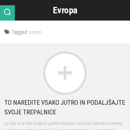
Skip
Evropa
to
content
Tagged:
serum
TO NAREDITE VSAKO JUTRO IN PODALJŠAJTE
SVOJE TREPALNICE
Le kdo si ne želi dolgih in gostih trepalnic, ki bi bile čudovite in temne