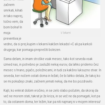
začnem
smrkati, kihati
in tako naprej,
točno vem, da
bom bolna! In
moja
V lekarni
preventiva je
vedno, da si prej kupim v lekarni kakšen lekadol +C ali pa karkoli
drugega, kar pomaga preprečiti bolezen.
Sama delam, in imam stroške vsak mesec, tako kot seveda vsak
izmed nas, in potrebno je zaslužiti nekaj eurov, da lahko pridemo čez
mesec s hrano, pijačo, položnicami, in tudi za kakšno luksuzno stvar. In
seveda, ker nočem ostati doma in ležati, če bi lahko delala, že takoj ko
se mi pokažejo znaki, začnem jemati nekaj, da me bo pozdravilo.
Kajti, ko enkrat dobim vročino, in se zelo slabo počutim, da skoraj da
več ne morem stati, takrat je že kriza, in se več ne da pomagati, kot pa
to, da ostanem doma, ter ležim, kar pa niti najmanj ni v mojem interesu!