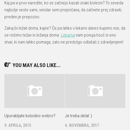
Kaj pa vi prvo naredite, ko se začnejo kazati znaki bolezni? To seveda
najbolje veste sami, vendar sem prepričana, da začnete prej zdraviti,
preden je prepozno.
Zakaj bi ležali doma, kajne? Če pa lahko v lekarni danes kupimo vse, da
se rešimo težav in ležanja doma.
Lekarna
nam ponuja tisoč in eno
stvar, ki nam lahko pomaga, zato ne predolgo odlašati z zdravljenjem!
YOU MAY ALSO LIKE...
Uporabljate koloidno srebro?
Je treba delat :)
9. APRILA, 2015
6. NOVEMBRA, 2017