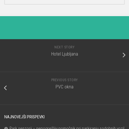
NEXT STORY
Hotel Ljubljana
PREVIOUS STORY
PVC okna
NAJNOVEJŠI PRISPEVKI
Park senzorji – nepogrešljiv pomočnik pri parkiranju sodobnih vozil