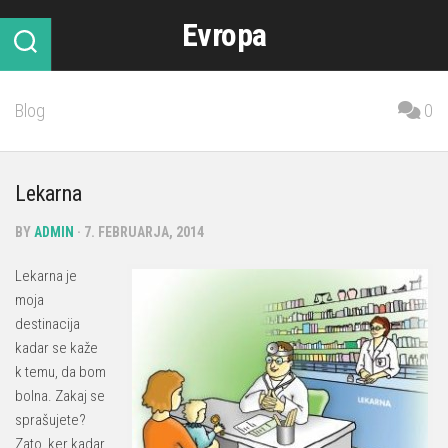
Skip
Evropa
to
content
Blog
0
Lekarna
BY
ADMIN
· 7. FEBRUARJA, 2014
Lekarna je
moja
destinacija
kadar se kaže
k temu, da bom
bolna. Zakaj se
sprašujete?
Zato, ker kadar