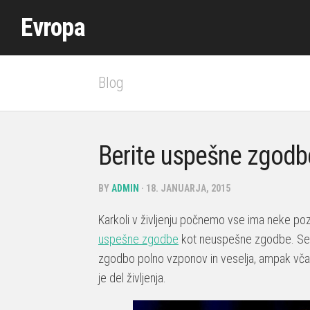
Skip
Evropa
to
content
Blog
Berite uspešne zgodb
BY
ADMIN
· 18. JANUARJA, 2015
Karkoli v življenju počnemo vse ima neke poz
uspešne zgodbe
kot neuspešne zgodbe. Sev
zgodbo polno vzponov in veselja, ampak včasi
je del življenja.