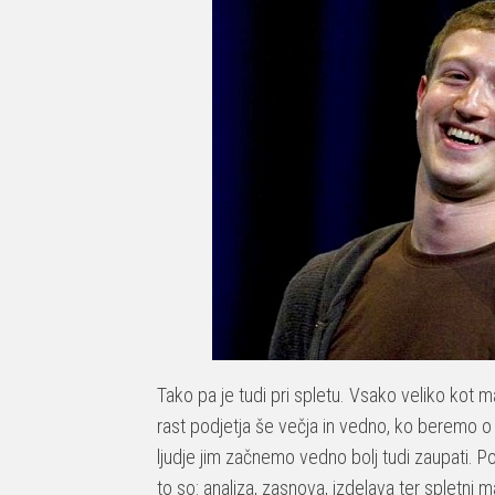
Tako pa je tudi pri spletu. Vsako veliko kot
rast podjetja še večja in vedno, ko beremo o v
ljudje jim začnemo vedno bolj tudi zaupati. P
to so: analiza, zasnova, izdelava ter spletni ma