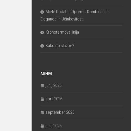
Miele Dodatna Oprema: Kombinacija
Elegance in Učinkovitosti
Kronotermova linija
Kako do službe?
ARHIVI
junij 2026
april 2026
september 2025
junij 2025