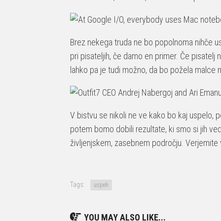
Brez nekega truda ne bo popolnoma nihče uspel
pri pisateljih, če damo en primer. Če pisate
lahko pa je tudi možno, da bo požela malce ma
V bistvu se nikoli ne ve kako bo kaj uspelo, p
potem bomo dobili rezultate, ki smo si jih ved
življenjskem, zasebnem področju. Verjemite v
Tags:
uspeh
YOU MAY ALSO LIKE...