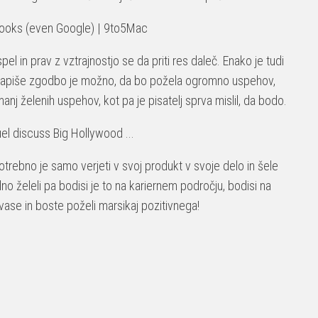
 in prav z vztrajnostjo se da priti res daleč. Enako je tudi
lj napiše zgodbo je možno, da bo požela ogromno uspehov,
nj želenih uspehov, kot pa je pisatelj sprva mislil, da bodo.
otrebno je samo verjeti v svoj produkt v svoje delo in šele
no želeli pa bodisi je to na kariernem področju, bodisi na
ase in boste poželi marsikaj pozitivnega!