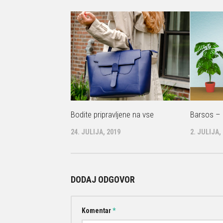
Bodite pripravljene na vse
Barsos – 
24. JULIJA, 2019
2. JULIJA,
DODAJ ODGOVOR
Komentar
*