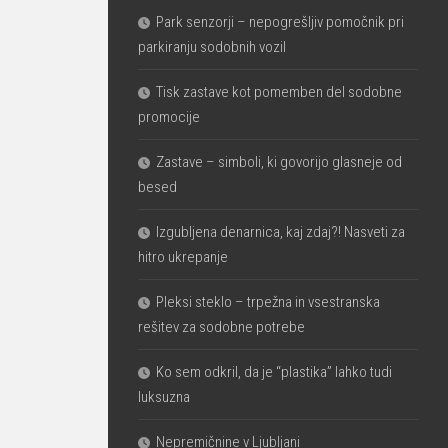
Park senzorji – nepogrešljiv pomočnik pri
parkiranju sodobnih vozil
Tisk zastave kot pomemben del sodobne
promocije
Zastave – simboli, ki govorijo glasneje od
besed
Izgubljena denarnica, kaj zdaj?! Nasveti za
hitro ukrepanje
Pleksi steklo – trpežna in vsestranska
rešitev za sodobne potrebe
Ko sem odkril, da je “plastika” lahko tudi
luksuzna
Nepremičnine v Ljubljani