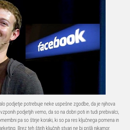
 malo podjetje potrebuje neke uspešne zgodbe, da je njihova
zponih podjetjih vemo, da so na dobri poti in tudi prebivalci,
omembni pa so štirje koraki, ki so pa res ključnega pomena in
rketing. Brez teh štirih ključnih stvari ne bi prišli nikamor.