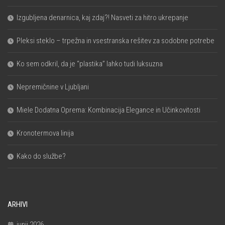
Izgubljena denarnica, kaj zdaj?! Nasveti za hitro ukrepanje
Pleksi steklo – trpežna in vsestranska rešitev za sodobne potrebe
Ko sem odkril, da je “plastika” lahko tudi luksuzna
Nepremičnine v Ljubljani
Miele Dodatna Oprema: Kombinacija Elegance in Učinkovitosti
Kronotermova linija
Kako do službe?
ARHIVI
junij 2026