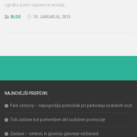
zgodbo polno vzponov in veselja,...
BLOG
18. JANUARJA, 2015
NAJNOVEJŠI PRISPEVKI
Park senzorji – nepogrešljiv pomočnik pri parkiranju sodobnih vozil
Tisk zastave kot pomemben del sodobne promocije
Zastave – simboli, ki govorijo glasneje od besed