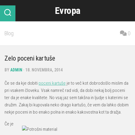
Skip
Evropa
to
content
Blog
0
Zelo poceni kartuše
BY
ADMIN
· 18. NOVEMBRA, 2014
Če se da kje dobiti
poceni kartuše
je to več kot dobrodošlo mislim da
pri vsakem človeku. Vsak namreč rad vidi, da dobi nekaj bolj poceni
ter da je enake kvalitete. No vsaj jaz sem takšna in ljudje s katerimi se
družim. Zakaj bi kupovala neko drago kartušo, če vem da lahko dobim
nekje poceni in bo enako polna in enako kakovostna kot ta dražja.
Če je