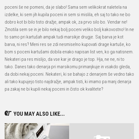
poceni še ne pomeni, da je slabo! Sama sem velikokrat naletela na
izdelke, ki sem jih kupila poceni in sem si mislila, eh saj to tako ne bo
dobro kot bi bilo tisto dražje, ampak ok, za prvo silo bo. Vendar ne!
Zmotila sem se in je bilo nekaj bolj poceni veliko bolj kakovostno! In ne
to samo pri kartušah ampak tudi marsikje drugje. Saj barva je kot
barva, ni res? Meni res se zdi nesmiselno kupovati drage kartuše, ko
bom s poceni kartušami dobila enako napisan list ven, ko ga natisnem.
Nekateri pa res mislijo, da vse kar je drago je top. Hja, ne ne, ni to
tako. Danes tako denarja pri marsikomu primanjkuje in vsakdo gleda,
da dobi nekaj poceni. Nekateri, ki se bahajo z denarjem še vedno tako
ali tako kupujejo tisto najdražje, ampak tisti, ki imamo pa manj denarja
pa zakaj ne bi kupili nekaj poceni in čisto ok kvalitete?
YOU MAY ALSO LIKE...