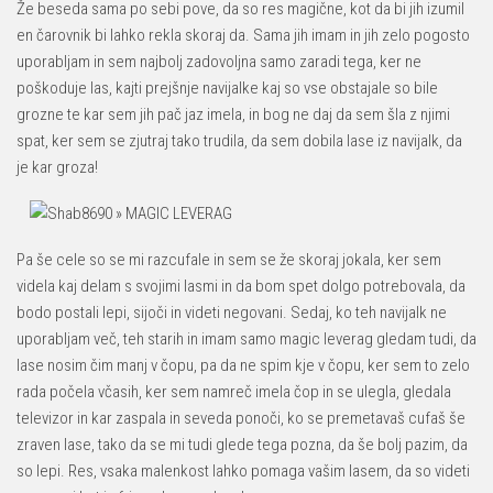
Že beseda sama po sebi pove, da so res magične, kot da bi jih izumil
en čarovnik bi lahko rekla skoraj da. Sama jih imam in jih zelo pogosto
uporabljam in sem najbolj zadovoljna samo zaradi tega, ker ne
poškoduje las, kajti prejšnje navijalke kaj so vse obstajale so bile
grozne te kar sem jih pač jaz imela, in bog ne daj da sem šla z njimi
spat, ker sem se zjutraj tako trudila, da sem dobila lase iz navijalk, da
je kar groza!
Pa še cele so se mi razcufale in sem se že skoraj jokala, ker sem
videla kaj delam s svojimi lasmi in da bom spet dolgo potrebovala, da
bodo postali lepi, sijoči in videti negovani. Sedaj, ko teh navijalk ne
uporabljam več, teh starih in imam samo magic leverag gledam tudi, da
lase nosim čim manj v čopu, pa da ne spim kje v čopu, ker sem to zelo
rada počela včasih, ker sem namreč imela čop in se ulegla, gledala
televizor in kar zaspala in seveda ponoči, ko se premetavaš cufaš še
zraven lase, tako da se mi tudi glede tega pozna, da še bolj pazim, da
so lepi. Res, vsaka malenkost lahko pomaga vašim lasem, da so videti