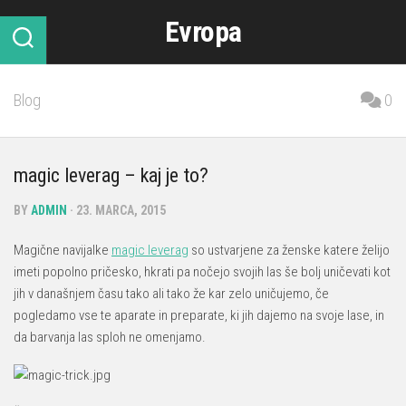
Skip
Evropa
to
content
Blog
0
magic leverag – kaj je to?
BY
ADMIN
· 23. MARCA, 2015
Magične navijalke
magic leverag
so ustvarjene za ženske katere želijo
imeti popolno pričesko, hkrati pa nočejo svojih las še bolj uničevati kot
jih v današnjem času tako ali tako že kar zelo uničujemo, če
pogledamo vse te aparate in preparate, ki jih dajemo na svoje lase, in
da barvanja las sploh ne omenjamo.