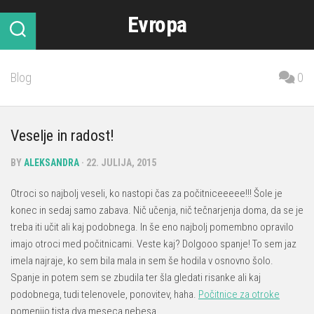
Skip
Evropa
to
content
Blog
0
Veselje in radost!
BY
ALEKSANDRA
· 22. JULIJA, 2015
Otroci so najbolj veseli, ko nastopi čas za počitniceeeee!!! Šole je
konec in sedaj samo zabava. Nič učenja, nič tečnarjenja doma, da se je
treba iti učit ali kaj podobnega. In še eno najbolj pomembno opravilo
imajo otroci med počitnicami. Veste kaj? Dolgooo spanje! To sem jaz
imela najraje, ko sem bila mala in sem še hodila v osnovno šolo.
Spanje in potem sem se zbudila ter šla gledati risanke ali kaj
podobnega, tudi telenovele, ponovitev, haha.
Počitnice za otroke
pomenijo tista dva meseca nebesa.