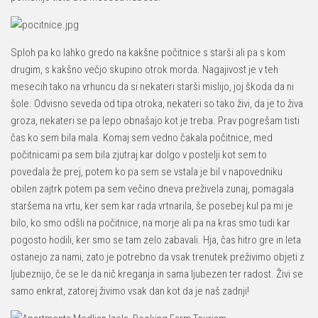
Sploh pa ko lahko gredo na kakšne počitnice s starši ali pa s kom
drugim, s kakšno večjo skupino otrok morda. Nagajivost je v teh
mesecih tako na vrhuncu da si nekateri starši mislijo, joj škoda da ni
šole. Odvisno seveda od tipa otroka, nekateri so tako živi, da je to živa
groza, nekateri se pa lepo obnašajo kot je treba. Prav pogrešam tisti
čas ko sem bila mala. Komaj sem vedno čakala počitnice, med
počitnicami pa sem bila zjutraj kar dolgo v postelji kot sem to
povedala že prej, potem ko pa sem se vstala je bil v napovedniku
obilen zajtrk potem pa sem večino dneva preživela zunaj, pomagala
staršema na vrtu, ker sem kar rada vrtnarila, še posebej kul pa mi je
bilo, ko smo odšli na počitnice, na morje ali pa na kras smo tudi kar
pogosto hodili, ker smo se tam zelo zabavali. Hja, čas hitro gre in leta
ostanejo za nami, zato je potrebno da vsak trenutek preživimo objeti z
ljubeznijo, če se le da nič kreganja in sama ljubezen ter radost. Živi se
samo enkrat, zatorej živimo vsak dan kot da je naš zadnji!