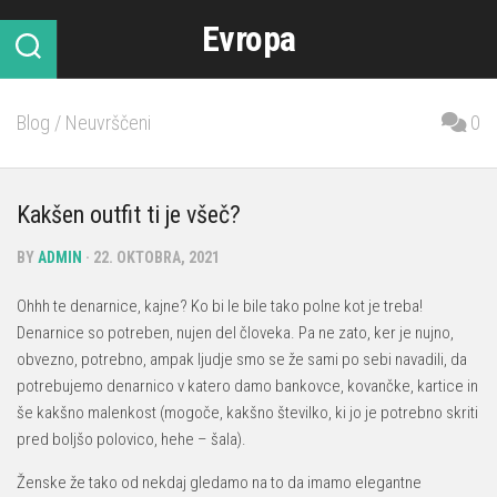
Skip
Evropa
to
content
Blog
/
Neuvrščeni
0
Kakšen outfit ti je všeč?
BY
ADMIN
· 22. OKTOBRA, 2021
Ohhh te denarnice, kajne? Ko bi le bile tako polne kot je treba!
Denarnice so potreben, nujen del človeka. Pa ne zato, ker je nujno,
obvezno, potrebno, ampak ljudje smo se že sami po sebi navadili, da
potrebujemo denarnico v katero damo bankovce, kovančke, kartice in
še kakšno malenkost (mogoče, kakšno številko, ki jo je potrebno skriti
pred boljšo polovico, hehe – šala).
Ženske že tako od nekdaj gledamo na to da imamo elegantne