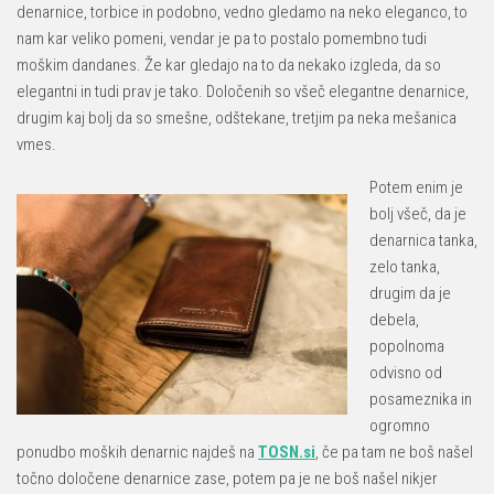
denarnice, torbice in podobno, vedno gledamo na neko eleganco, to
nam kar veliko pomeni, vendar je pa to postalo pomembno tudi
moškim dandanes. Že kar gledajo na to da nekako izgleda, da so
elegantni in tudi prav je tako. Določenih so všeč elegantne denarnice,
drugim kaj bolj da so smešne, odštekane, tretjim pa neka mešanica
vmes.
Potem enim je
bolj všeč, da je
denarnica tanka,
zelo tanka,
drugim da je
debela,
popolnoma
odvisno od
posameznika in
ogromno
ponudbo moških denarnic najdeš na
TOSN.si
, če pa tam ne boš našel
točno določene denarnice zase, potem pa je ne boš našel nikjer