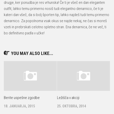
drugje, ker ponudba je res vrhunska! Če ti je všeč en dan eleganten
outfit, lahko temu primerno nosiš tudi elegantno denarnico, če ti je
kateri dan všeč, da si bolj športen tip, lahko najdeš tudi temu primerno
denarnico. Za popolnoma vsak okus se najde nekaj, ne čas si moreš
vzeti in prebrskati celotno spletno stran. Ena denarnica, če ne več, ti
bo definitivno padla v učke!
YOU MAY ALSO LIKE...
Berite uspešne zgodbe
Ležišča v akciji
18. JANUARJA, 2015
25. OKTOBRA, 2014