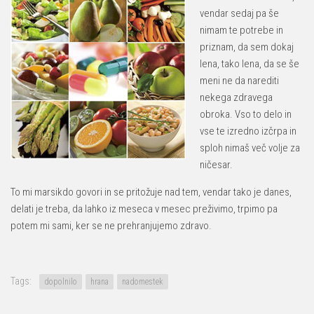
vendar sedaj pa še
nimam te potrebe in
priznam, da sem dokaj
lena, tako lena, da se še
meni ne da narediti
nekega zdravega
obroka. Vso to delo in
vse te izredno izčrpa in
sploh nimaš več volje za
ničesar.
To mi marsikdo govori in se pritožuje nad tem, vendar tako je danes,
delati je treba, da lahko iz meseca v mesec preživimo, trpimo pa
potem mi sami, ker se ne prehranjujemo zdravo.
Tags:
dopolnilo
hrana
nadomestek