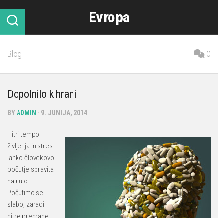
Skip
Evropa
to
content
Blog
0
Dopolnilo k hrani
BY
ADMIN
· 9. JUNIJA, 2014
Hitri tempo
življenja in stres
lahko človekovo
počutje spravita
na nulo.
Počutimo se
slabo, zaradi
hitre prehrane,