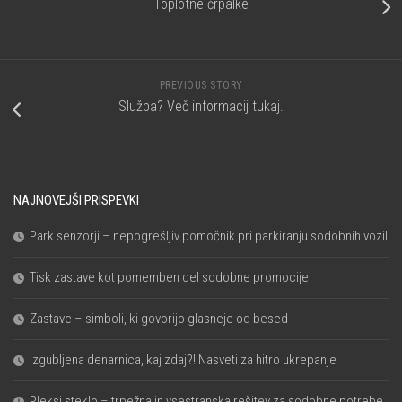
Toplotne črpalke
PREVIOUS STORY
Služba? Več informacij tukaj.
NAJNOVEJŠI PRISPEVKI
Park senzorji – nepogrešljiv pomočnik pri parkiranju sodobnih vozil
Tisk zastave kot pomemben del sodobne promocije
Zastave – simboli, ki govorijo glasneje od besed
Izgubljena denarnica, kaj zdaj?! Nasveti za hitro ukrepanje
Pleksi steklo – trpežna in vsestranska rešitev za sodobne potrebe