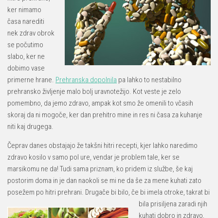
ker nimamo
časa narediti
nek zdrav obrok
se počutimo
slabo, ker ne
dobimo vase
primerne hrane.
Prehranska dopolnila
pa lahko to nestabilno
prehransko življenje malo bolj uravnotežijo. Kot veste je zelo
pomembno, da jemo zdravo, ampak kot smo že omenili to včasih
skoraj da ni mogoče, ker dan prehitro mine in res ni časa za kuhanje
niti kaj drugega.
Čeprav danes obstajajo že takšni hitri recepti, kjer lahko naredimo
zdravo kosilo v samo pol ure, vendar je problem tale, ker se
marsikomu ne da! Tudi sama priznam, ko pridem iz službe, še kaj
postorim doma in je dan naokoli se mi ne da še za mene kuhati zato
posežem po hitri prehrani. Drugače bi bilo, če bi imela
otroke, takrat bi
bila prisiljena zaradi njih
kuhati dobro in zdravo,