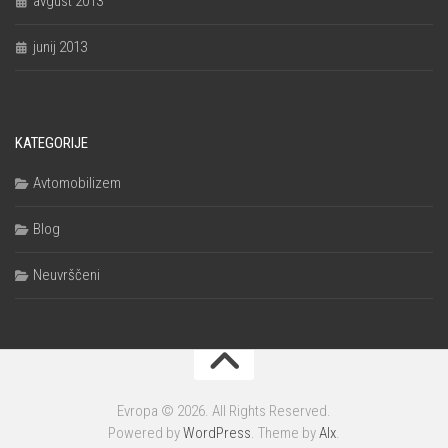
avgust 2013
junij 2013
KATEGORIJE
Avtomobilizem
Blog
Neuvrščeni
Evropa © 2026. All Rights Reserved.
Powered by
WordPress
. Theme by
Alx
.