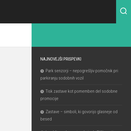
NAJNOVEJŠI PRISPEVKI
Park senzorji – nepogrešljiv pomočnik pri
parkiranju sodobnih vozil
Tisk zastave kot pomemben del sodobne
promocije
Zastave – simboli, ki govorijo glasneje od
besed