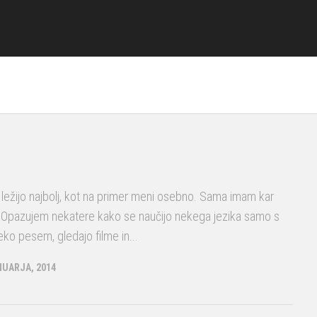
 ležijo najbolj, kot na primer meni osebno. Sama imam kar
. Opazujem nekatere kako se naučijo nekega jezika samo s
ko pesem, gledajo filme in...
NUARJA, 2014