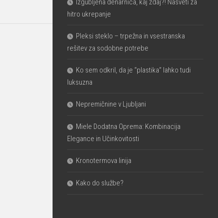
Izgubljena denarnica, kaj zdaj?! Nasveti za
hitro ukrepanje
Pleksi steklo – trpežna in vsestranska
rešitev za sodobne potrebe
Ko sem odkril, da je “plastika” lahko tudi
luksuzna
Nepremičnine v Ljubljani
Miele Dodatna Oprema: Kombinacija
Elegance in Učinkovitosti
Kronotermova linija
Kako do službe?