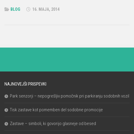
BLOG
16. MAJA, 2014
NAJNOVEJŠI PRISPEVKI
Park senzorji – nepogrešljiv pomočnik pri parkiranju sodobnih vozil
Tisk zastave kot pomemben del sodobne promocije
Zastave – simboli, ki govorijo glasneje od besed