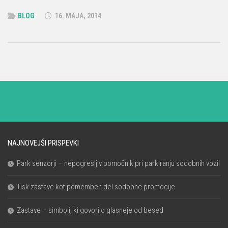
BLOG
16. MAJA, 2014
NAJNOVEJŠI PRISPEVKI
Park senzorji – nepogrešljiv pomočnik pri parkiranju sodobnih vozil
Tisk zastave kot pomemben del sodobne promocije
Zastave – simboli, ki govorijo glasneje od besed