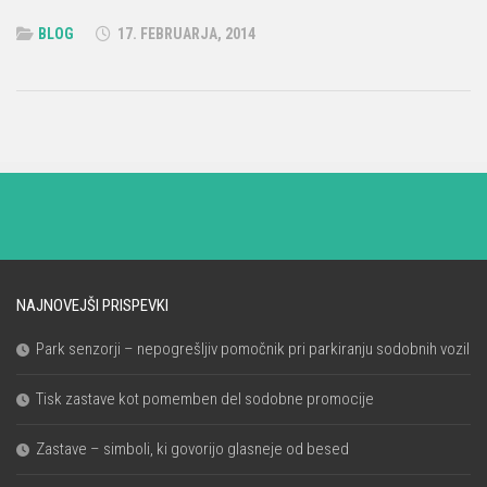
BLOG
17. FEBRUARJA, 2014
NAJNOVEJŠI PRISPEVKI
Park senzorji – nepogrešljiv pomočnik pri parkiranju sodobnih vozil
Tisk zastave kot pomemben del sodobne promocije
Zastave – simboli, ki govorijo glasneje od besed