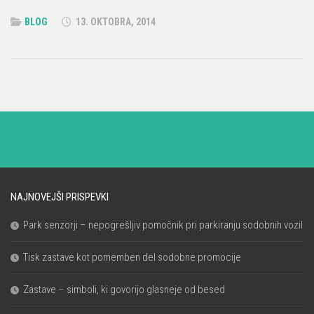
BLOG
13. OKTOBRA, 2014
NAJNOVEJŠI PRISPEVKI
Park senzorji – nepogrešljiv pomočnik pri parkiranju sodobnih vozil
Tisk zastave kot pomemben del sodobne promocije
Zastave – simboli, ki govorijo glasneje od besed