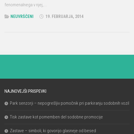
fenomenalnega v njej,...
NEUVRŠČENI
19. FEBRUARJA, 2014
NAJNOVEJŠI PRISPEVKI
Park senzorji – nepogrešljiv pomočnik pri parkiranju sodobnih vozil
Tisk zastave kot pomemben del sodobne promocije
Zastave – simboli, ki govorijo glasneje od besed