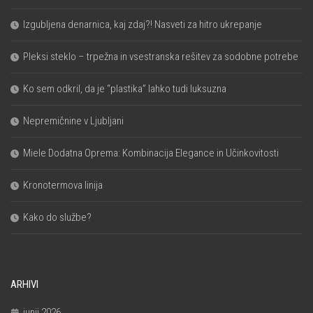
Izgubljena denarnica, kaj zdaj?! Nasveti za hitro ukrepanje
Pleksi steklo – trpežna in vsestranska rešitev za sodobne potrebe
Ko sem odkril, da je “plastika” lahko tudi luksuzna
Nepremičnine v Ljubljani
Miele Dodatna Oprema: Kombinacija Elegance in Učinkovitosti
Kronotermova linija
Kako do službe?
ARHIVI
junij 2026