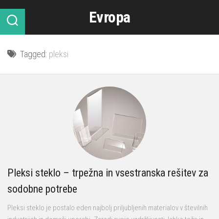
Skip
Evropa
to
content
Tagged:
pleksi
Pleksi steklo – trpežna in vsestranska rešitev za
sodobne potrebe
Pleksi steklo je postalo eden najbolj priljubljenih materialov v številnih