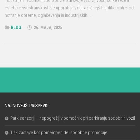
industrijah in domači uporabi. Zaradi svoje vzdržljivosti, lahke teže in
estetske vsestranskosti se uporablja v najrazličnejših aplikacijah – od
notranje opreme, oglaševanja in industrijskih...
BLOG
26. MAJA, 2025
NAJNOVEJŠI PRISPEVKI
Park senzorji – nepogrešljiv pomočnik pri parkiranju sodobnih vozil
Tisk zastave kot pomemben del sodobne promocije