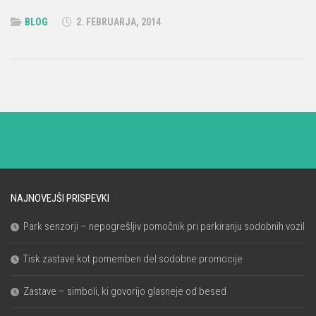
BLOG
2. FEBRUARJA, 2014
NAJNOVEJŠI PRISPEVKI
Park senzorji – nepogrešljiv pomočnik pri parkiranju sodobnih vozil
Tisk zastave kot pomemben del sodobne promocije
Zastave – simboli, ki govorijo glasneje od besed