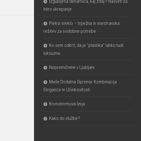
Izgubljena denarnica, kaj zdaj?! Nasveti za
hitro ukrepanje
Pleksi steklo – trpežna in vsestranska
rešitev za sodobne potrebe
Ko sem odkril, da je “plastika” lahko tudi
luksuzna
Nepremičnine v Ljubljani
Miele Dodatna Oprema: Kombinacija
Elegance in Učinkovitosti
Kronotermova linija
Kako do službe?