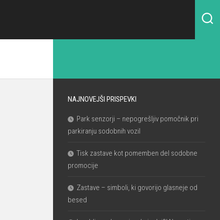
NAJNOVEJŠI PRISPEVKI
Park senzorji – nepogrešljiv pomočnik pri
parkiranju sodobnih vozil
Tisk zastave kot pomemben del sodobne
promocije
Zastave – simboli, ki govorijo glasneje od
besed