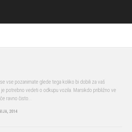
se vse pozanimate glede tega koliko bi dobili za vaš
 je potrebno vedeti o odkupu vozila. Marsikdo približno ve
če ravno čisto...
NIJA, 2014